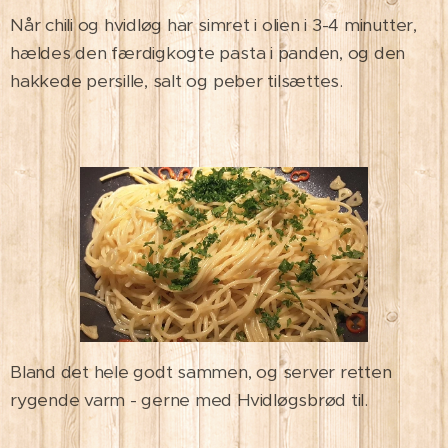
Når chili og hvidløg har simret i olien i 3-4 minutter,
hældes den færdigkogte pasta i panden, og den
hakkede persille, salt og peber tilsættes.
Bland det hele godt sammen, og server retten
rygende varm - gerne med Hvidløgsbrød til.