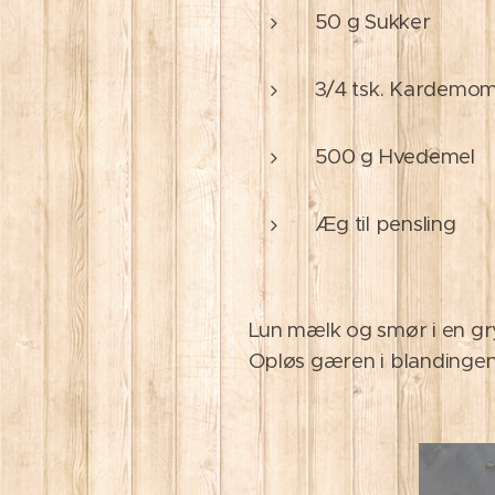
50 g Sukker
3/4 tsk. Kardemo
500 g Hvedemel
Æg til pensling
Lun mælk og smør i en gryd
Opløs gæren i blandingen.