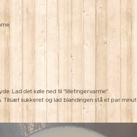
mme
e. Lad det køle ned til "lillefingervarme".
 Tilsæt sukkeret og lad blandingen stå et par minut