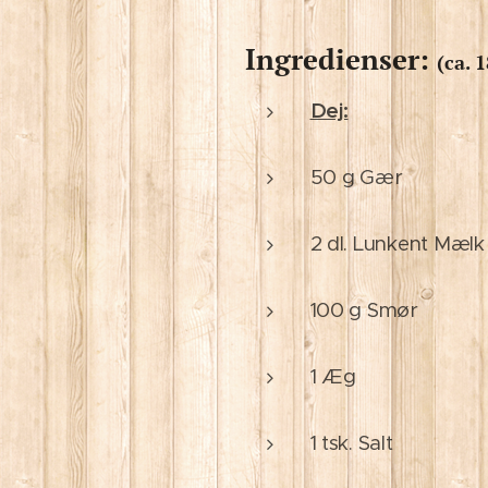
Ingredienser:
(ca. 1
Dej:
50 g Gær
2 dl. Lunkent Mælk
100 g Smør
1 Æg
1 tsk. Salt