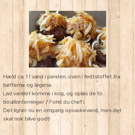
Hæld ca. 1 l vand i panden, oven i fedtstoffet fra
bøfferne og løgene.
Lad vandet komme i kog, og opløs de to
bouillonterninger / Fond du chef i.
Det ligner nu en omgang opvaskevand, men det
skal nok blive godt!