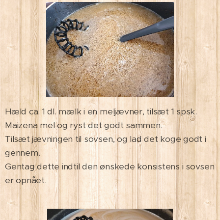
Hæld ca. 1 dl. mælk i en meljævner, tilsæt 1 spsk.
Maizena mel og ryst det godt sammen.
Tilsæt jævningen til sovsen, og lad det koge godt i
gennem.
Gentag dette indtil den ønskede konsistens i sovsen
er opnået.