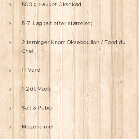
500 g Hakket Oksekød
5-7 Løg (alt efter størrelse)
2 terninger Knorr Oksebouillon / Fond du
Chef
1 l Vand
1-2 dl. Mælk
Salt & Peber
Maizena mel