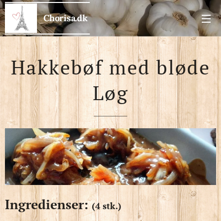
Chorisa.dk
Hakkebøf med bløde
Løg
Ingredienser:
(4 stk.)