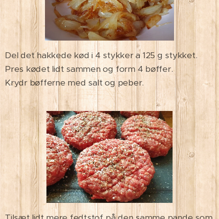
Del det hakkede kød i 4 stykker a 125 g stykket.
Pres kødet lidt sammen og form 4 bøffer.
Krydr bøfferne med salt og peber.
Tilsæt lidt mere fedtstof på den samme pande som