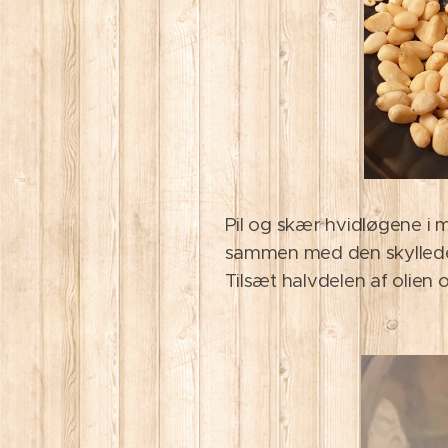
Pil og skær hvidløgene i mi
sammen med den skyllede
Tilsæt halvdelen af olie