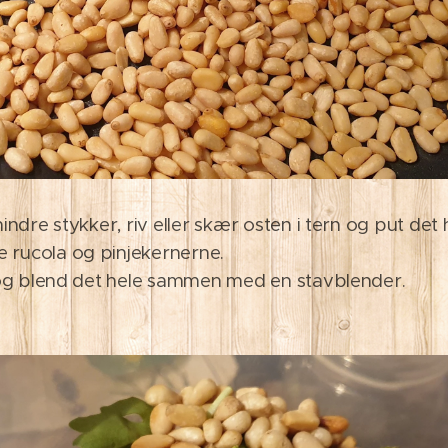
ndre stykker, riv eller skær osten i tern og put det h
 rucola og pinjekernerne.
n og blend det hele sammen med en stavblender.