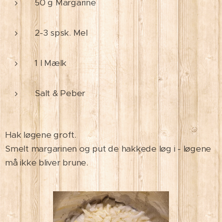
50 g Margarine
2-3 spsk. Mel
1 l Mælk
Salt & Peber
Hak løgene groft.
Smelt margarinen og put de hakkede løg i - løgene
må ikke bliver brune.