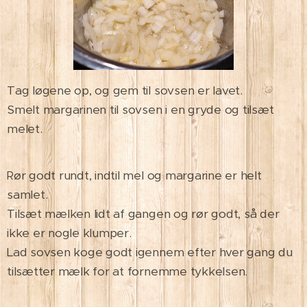
Tag løgene op, og gem til sovsen er lavet.
Smelt margarinen til sovsen i en gryde og tilsæt
melet.
ør godt rundt, indtil mel og margarine er helt
R
samlet.
Tilsæt mælken lidt af gangen og rør godt, så der
ikke er nogle klumper.
Lad sovsen koge godt igennem efter hver gang du
tilsætter mælk for at fornemme tykkelsen.