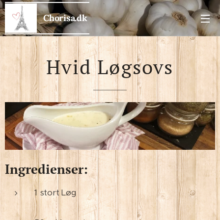
Chorisa.dk
Hvid Løgsovs
Ingredienser:
1 stort Løg