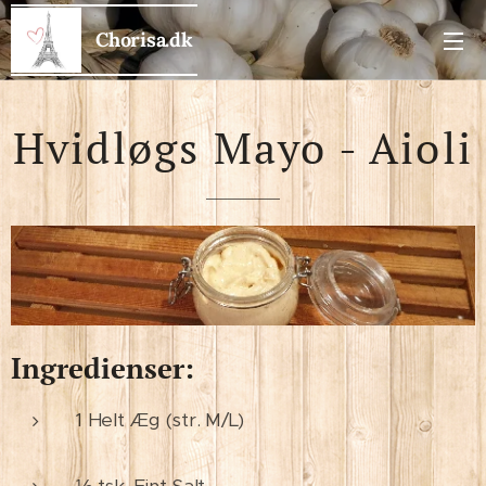
Chorisa.dk
Hvidløgs Mayo - Aioli
Ingredienser:
1 Helt Æg (str. M/L)
½ tsk. Fint Salt