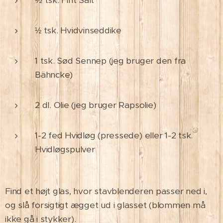
tsk. Hvidvinseddike
½
1 tsk. Sød Sennep (jeg bruger den fra
Bähncke)
2 dl. Olie (jeg bruger Rapsolie)
1-2 fed Hvidløg (pressede) eller 1-2 tsk.
Hvidløgspulver
Find et højt glas, hvor stavblenderen passer ned i,
og slå forsigtigt ægget ud i glasset (blommen må
ikke gå i stykker).